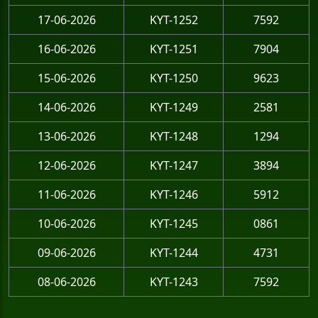
17-06-2026
KYT-1252
7592
16-06-2026
KYT-1251
7904
15-06-2026
KYT-1250
9623
14-06-2026
KYT-1249
2581
13-06-2026
KYT-1248
1294
12-06-2026
KYT-1247
3894
11-06-2026
KYT-1246
5912
10-06-2026
KYT-1245
0861
09-06-2026
KYT-1244
4731
08-06-2026
KYT-1243
7592