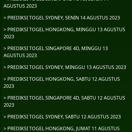
AGUSTUS 2023
> PREDIKSI TOGEL SYDNEY, SENIN 14 AGUSTUS 2023
> PREDIKSI TOGEL HONGKONG, MINGGU 13 AGUSTUS
2023
> PREDIKSI TOGEL SINGAPORE 4D, MINGGU 13
AGUSTUS 2023
> PREDIKSI TOGEL SYDNEY, MINGGU 13 AGUSTUS 2023
> PREDIKSI TOGEL HONGKONG, SABTU 12 AGUSTUS
2023
> PREDIKSI TOGEL SINGAPORE 4D, SABTU 12 AGUSTUS
2023
> PREDIKSI TOGEL SYDNEY, SABTU 12 AGUSTUS 2023
> PREDIKSI TOGEL HONGKONG, JUMAT 11 AGUSTUS