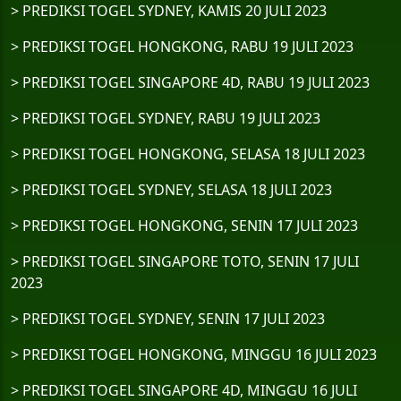
> PREDIKSI TOGEL SYDNEY, KAMIS 20 JULI 2023
> PREDIKSI TOGEL HONGKONG, RABU 19 JULI 2023
> PREDIKSI TOGEL SINGAPORE 4D, RABU 19 JULI 2023
> PREDIKSI TOGEL SYDNEY, RABU 19 JULI 2023
> PREDIKSI TOGEL HONGKONG, SELASA 18 JULI 2023
> PREDIKSI TOGEL SYDNEY, SELASA 18 JULI 2023
> PREDIKSI TOGEL HONGKONG, SENIN 17 JULI 2023
> PREDIKSI TOGEL SINGAPORE TOTO, SENIN 17 JULI
2023
> PREDIKSI TOGEL SYDNEY, SENIN 17 JULI 2023
> PREDIKSI TOGEL HONGKONG, MINGGU 16 JULI 2023
> PREDIKSI TOGEL SINGAPORE 4D, MINGGU 16 JULI