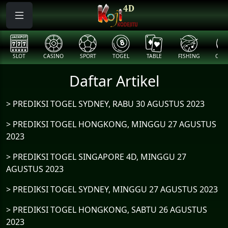
SLOT
CASINO
SPORT
TOGEL
TABLE
FISHING
COCK
Daftar Artikel
> PREDIKSI TOGEL SYDNEY, RABU 30 AGUSTUS 2023
> PREDIKSI TOGEL HONGKONG, MINGGU 27 AGUSTUS
2023
> PREDIKSI TOGEL SINGAPORE 4D, MINGGU 27
AGUSTUS 2023
> PREDIKSI TOGEL SYDNEY, MINGGU 27 AGUSTUS 2023
> PREDIKSI TOGEL HONGKONG, SABTU 26 AGUSTUS
2023