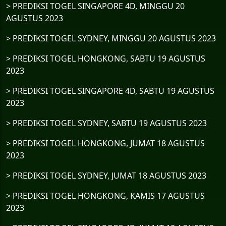
> PREDIKSI TOGEL SINGAPORE 4D, MINGGU 20
AGUSTUS 2023
> PREDIKSI TOGEL SYDNEY, MINGGU 20 AGUSTUS 2023
> PREDIKSI TOGEL HONGKONG, SABTU 19 AGUSTUS
2023
> PREDIKSI TOGEL SINGAPORE 4D, SABTU 19 AGUSTUS
2023
> PREDIKSI TOGEL SYDNEY, SABTU 19 AGUSTUS 2023
> PREDIKSI TOGEL HONGKONG, JUMAT 18 AGUSTUS
2023
> PREDIKSI TOGEL SYDNEY, JUMAT 18 AGUSTUS 2023
> PREDIKSI TOGEL HONGKONG, KAMIS 17 AGUSTUS
2023