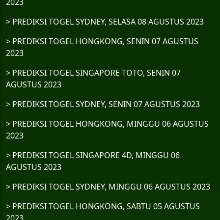
2023
> PREDIKSI TOGEL SYDNEY, SELASA 08 AGUSTUS 2023
> PREDIKSI TOGEL HONGKONG, SENIN 07 AGUSTUS
2023
> PREDIKSI TOGEL SINGAPORE TOTO, SENIN 07
AGUSTUS 2023
> PREDIKSI TOGEL SYDNEY, SENIN 07 AGUSTUS 2023
> PREDIKSI TOGEL HONGKONG, MINGGU 06 AGUSTUS
2023
> PREDIKSI TOGEL SINGAPORE 4D, MINGGU 06
AGUSTUS 2023
> PREDIKSI TOGEL SYDNEY, MINGGU 06 AGUSTUS 2023
> PREDIKSI TOGEL HONGKONG, SABTU 05 AGUSTUS
2023