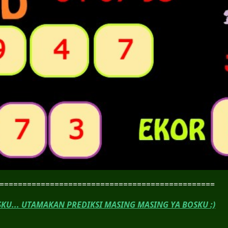
===============================================
SKU... UTAMAKAN PREDIKSI MASING MASING YA BOSKU :)