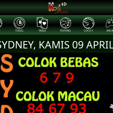
T
TOGEL
TABLE
FISHING
COCK F.
ARC
SYDNEY, KAMIS 09 APRI