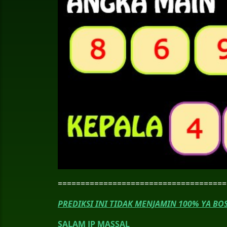
=====================================
PREDIKSI INI TIDAK MENJAMIN 100% YA BO
SALAM JP MASSAL