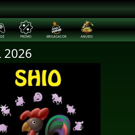
ADE
PROMO
MEGAGACOR
ANUBIS
L 2026