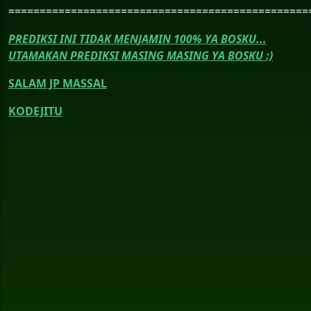
================================================
PREDIKSI INI TIDAK MENJAMIN 100% YA BOSKU...
UTAMAKAN PREDIKSI MASING MASING YA BOSKU :)
SALAM JP MASSAL
KODEJITU