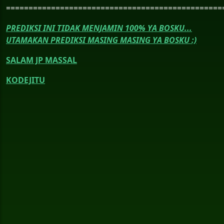
================================================
PREDIKSI INI TIDAK MENJAMIN 100% YA BOSKU...
UTAMAKAN PREDIKSI MASING MASING YA BOSKU :)
SALAM JP MASSAL
KODEJITU