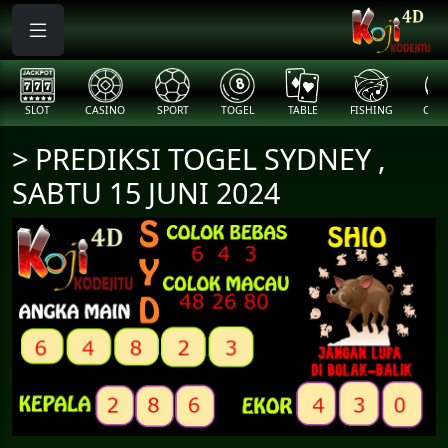
SLOT
CASINO
SPORT
TOGEL
TABLE
FISHING
COCK
> PREDIKSI TOGEL SYDNEY ,
SABTU 15 JUNI 2024