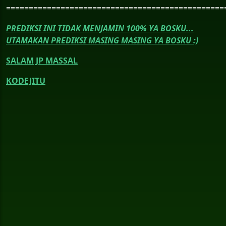
================================================
PREDIKSI INI TIDAK MENJAMIN 100% YA BOSKU...
UTAMAKAN PREDIKSI MASING MASING YA BOSKU :)
SALAM JP MASSAL
KODEJITU