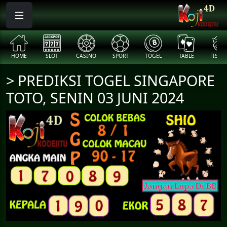
SLOT
CASINO
SPORT
TOGEL
TABLE
FISHING
COC
> PREDIKSI TOGEL SINGAPORE
TOTO, SENIN 03 JUNI 2024